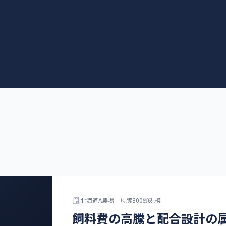
北海道A農場 母豚800頭規模
飼料費の高騰と配合設計の