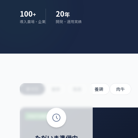
100
20
+
年
導入農場・企業
開発・運用実績
すべて
養豚
酪農
養鶏
肉牛
FEATURED
ただいま準備中