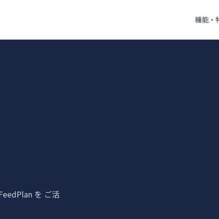
機能・
dPlan を ご活