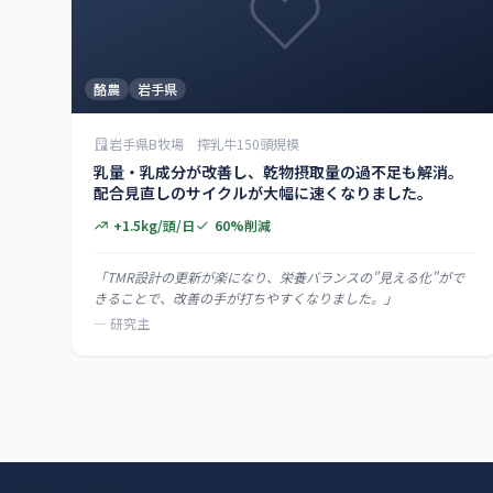
酪農
岩手県
岩手県B牧場 搾乳牛150頭規模
乳量・乳成分が改善し、乾物摂取量の過不足も解消。
配合見直しのサイクルが大幅に速くなりました。
+1.5kg/頭/日
60%削減
「TMR設計の更新が楽になり、栄養バランスの"見える化"がで
きることで、改善の手が打ちやすくなりました。」
— 研究主