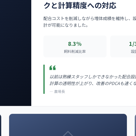
クと計算精度への対応
配合コストを削減しながら増体成績を維持し、設
計が可能になりました。
8.3%
1
飼料削減比率
設
以前は熟練スタッフしかできなかった配合設
計算の透明性が上がり、改善のPDCAも速く
— 農場長