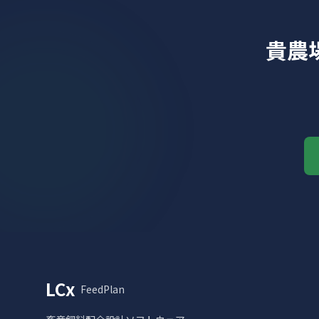
貴農
LCx
FeedPlan